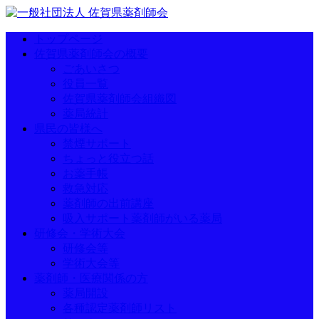
トップページ
佐賀県薬剤師会の概要
ごあいさつ
役員一覧
佐賀県薬剤師会組織図
薬局統計
県民の皆様へ
禁煙サポート
ちょっと役立つ話
お薬手帳
救急対応
薬剤師の出前講座
吸入サポート薬剤師がいる薬局
研修会・学術大会
研修会等
学術大会等
薬剤師・医療関係の方
薬局開設
各種認定薬剤師リスト